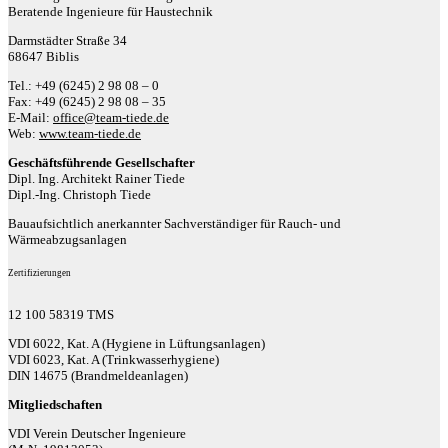
Beratende Ingenieure für Haustechnik
Darmstädter Straße 34
68647 Biblis
Tel.: +49 (6245) 2 98 08 – 0
Fax: +49 (6245) 2 98 08 – 35
E-Mail:
office@team-tiede.de
Web:
www.team-tiede.de
Geschäftsführende Gesellschafter
Dipl. Ing. Architekt Rainer Tiede
Dipl.-Ing. Christoph Tiede
Bauaufsichtlich anerkannter Sachverständiger für Rauch- und
Wärmeabzugsanlagen
Zertifizierungen
12 100 58319 TMS
VDI 6022, Kat. A (Hygiene in Lüftungsanlagen)
VDI 6023, Kat. A (Trinkwasserhygiene)
DIN 14675 (Brandmeldeanlagen)
Mitgliedschaften
VDI Verein Deutscher Ingenieure