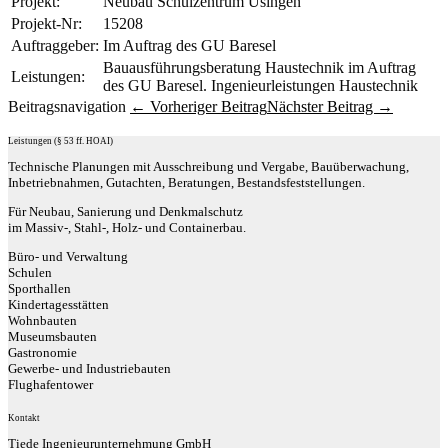
Projekt:
Neubau Schulzentrum Usingen
Projekt-Nr:
15208
Auftraggeber:
Im Auftrag des GU Baresel
Bauausführungsberatung Haustechnik im Auftrag
Leistungen:
des GU Baresel. Ingenieurleistungen Haustechnik
Beitragsnavigation
← Vorheriger Beitrag
Nächster Beitrag →
Leistungen (§ 53 ff. HOAI)
Technische Planungen mit Ausschreibung und Vergabe, Bauüberwachung,
Inbetriebnahmen, Gutachten, Beratungen, Bestandsfeststellungen.
Für Neubau, Sanierung und Denkmalschutz
im Massiv-, Stahl-, Holz- und Containerbau.
Büro- und Verwaltung
Schulen
Sporthallen
Kindertagesstätten
Wohnbauten
Museumsbauten
Gastronomie
Gewerbe- und Industriebauten
Flughafentower
Kontakt
Tiede Ingenieurunternehmung GmbH